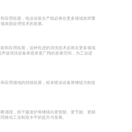
新和应用拓展，电泳涂装生产线必将在更多领域发挥重
引领表面处理技术的发展。
创新和应用拓展，这种先进的清洗技术必将在更多领域
超声波清洗设备将迎来更广阔的发展空间，为工业进
步和应用领域的持续拓展，粉末喷涂设备将继续为制造
不断涌现，烘干隧道炉将继续向更智能、更节能、更精
共同推动工业制造水平的提升与发展。