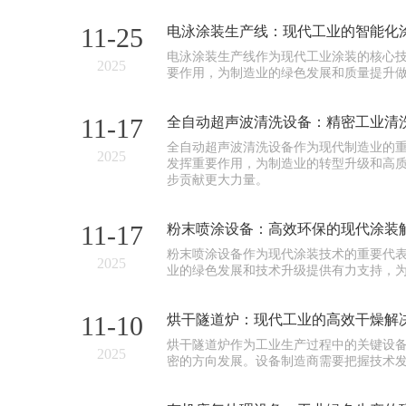
11-25
电泳涂装生产线：现代工业的智能化
电泳涂装生产线作为现代工业涂装的核心
2025
要作用，为制造业的绿色发展和质量提升
11-17
全自动超声波清洗设备：精密工业清
全自动超声波清洗设备作为现代制造业的
2025
发挥重要作用，为制造业的转型升级和高质
步贡献更大力量。
11-17
粉末喷涂设备：高效环保的现代涂装
粉末喷涂设备作为现代涂装技术的重要代
2025
业的绿色发展和技术升级提供有力支持，
11-10
烘干隧道炉：现代工业的高效干燥解
烘干隧道炉作为工业生产过程中的关键设
2025
密的方向发展。设备制造商需要把握技术