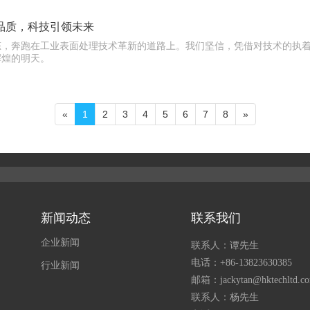
品质，科技引领未来
态，奔跑在工业表面处理技术革新的道路上。我们坚信，凭借对技术的执
辉煌的明天。
«
1
2
3
4
5
6
7
8
»
新闻动态
联系我们
企业新闻
联系人：谭先生
电话：
+86-13823630385
行业新闻
邮箱：jackytan@hktechltd.c
联系人：杨先生