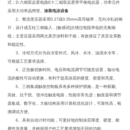
式；D.六相双反星电路E十二相双反星带平衡电抗器，功率元件
采用大功率晶闸管。
涂装电泳设备
2、整流变压器采用0.27或0.35mm高导磁率，无向冷轧硅钢
片，设计成五柱三相输入，[敏感词]次绕过电阻率低的无氧铜
线；主变压器采用两次真空涂料和干燥，有效保证了其安全系数
和稳定性。
3、冷却方式分为自冷室外式、风冷、水冷、油浸水冷等，
可根据工艺要求选择。
4、正负极切换时间、电压和电流调节可随意设置，输出电
流的极性可自动更换，有利于提高涂层的硬度、密度和亮度。
5、三相集成触发控制板具有多种保护措施，是一种新颖、
高效、抗干扰、强冲击触发电路，性能非常先进；触发器和调节
器集成、数字化，大板结构采用计算机优化设计，可靠性高，检
测调试方便。
6、具有自动计时功能，可更好地控制涂层厚度、硬度、耐
磨性等质量，并根据用户的工艺要求增加不同的功能。